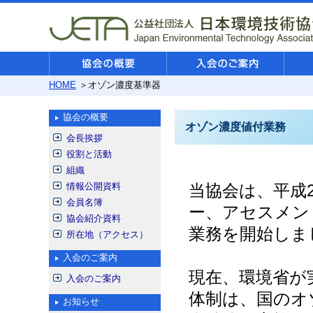
HOME
＞オゾン濃度基準器
協会の概要
オゾン濃度値付業務
会長挨拶
役割と活動
組織
情報公開資料
当協会は、平成
会員名簿
ー、アセスメン
協会紹介資料
業務を開始しま
所在地（アクセス）
入会のご案内
現在、環境省が
入会のご案内
体制は、国のオ
お知らせ