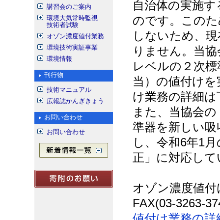
自治体の実施す
講習会のご案内
環境大気常時監視
のです。このた
技術者試験
しないため、現
オゾン濃度値付業務
環境技術実証事業
りません。当協
環境情報
レベルの２次標
刊行物
当）の値付けを
技術マニュアル
け業務の詳細は
広報誌かんぎきょう
また、当協会の
お問い合わせ
準器を新しい吸収
お問い合わせ
し、令和6年1月
正」に対応して
オゾン濃度値付け依
FAX(03-326
値付け業務の詳